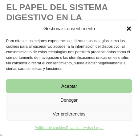
EL PAPEL DEL SISTEMA
DIGESTIVO EN LA
FERTILIDAD
Gestionar consentimiento
Muchas veces se habla de fertilidad pensando
Para ofrecer las mejores experiencias, utilizamos tecnologías como las
cookies para almacenar y/o acceder a la información del dispositivo. El
únicamente en los ovarios o en el útero, pero el sistema
consentimiento de estas tecnologías nos permitirá procesar datos como el
digestivo también tiene un papel importante.
comportamiento de navegación o las identificaciones únicas en este sitio.
No consentir o retirar el consentimiento, puede afectar negativamente a
El intestino es el encargado de absorber los nutrientes
ciertas características y funciones.
que el cuerpo necesita para producir hormonas y
mantener el equilibrio del organismo. Si la digestión no
Aceptar
funciona correctamente, el cuerpo puede tener más
dificultades para aprovechar esos nutrientes.
Denegar
Por eso, cuidar el sistema digestivo forma parte de una
Ver preferencias
alimentación diaria saludable
y del bienestar hormonal.
Si quieres profundizar en este tema, en nuestro blog
Política de cookies
Privacidad
Aviso Legal
también puedes encontrar información sobre la relación