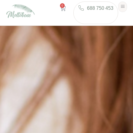
0
688 750 453