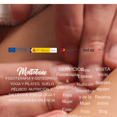
SERVICIOS
VISITA
Fisio
Fisioterapia
Inicio
Entrene
FISIOTERAPIA Y OSTEOPATÍA,
&
Nuestro
YOGA Y PILATES, SUELO
Nutrición
Osteopatia
equipo
PÉLVICO, NUTRICIÓN Y
Deportiva
DIETÉTICA, PSICOLOGÍA Y
Fisio
y de la
Reserva
PODOLOGÍA EN VALENCIA
Mujer
Mujer
online
Fisio-
Fisio
Blog
Osteopatía