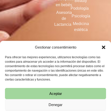
Beauty
en bebés
Podología
Asesoria
Psicología
de
Medicina
Lactancia
estética
Gestionar consentimiento
688 750 453
Para ofrecer las mejores experiencias, utilizamos tecnologías como las
MOLTOBENEVLC@GMAIL.COM
cookies para almacenar y/o acceder a la información del dispositivo. El
consentimiento de estas tecnologías nos permitirá procesar datos como el
GRAN VÍA
comportamiento de navegación o las identificaciones únicas en este sitio.
FERNANDO EL
No consentir o retirar el consentimiento, puede afectar negativamente a
ciertas características y funciones.
CATÓLICO 44
Aceptar
Denegar
MOLTOBENE |
Aviso Legal
Privacidad
Cookies