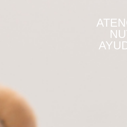
ATEN
NU
AYUD