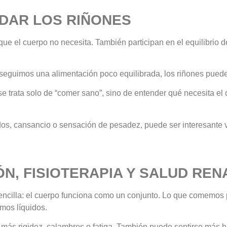
IDAR LOS RIÑONES
que el cuerpo no necesita. También participan en el equilibrio de
seguimos una alimentación poco equilibrada, los riñones pued
se trata solo de “comer sano”, sino de entender qué necesita 
dos, cansancio o sensación de pesadez, puede ser interesante v
N, FISIOTERAPIA Y SALUD REN
sencilla: el cuerpo funciona como un conjunto. Lo que comemos p
amos líquidos.
más rigidez, calambres o fatiga. También puede sentirse más h