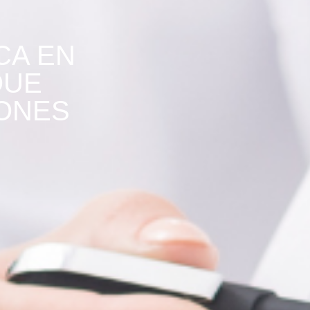
CA EN
QUE
ÑONES