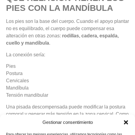
PIES CON LA MANDÍBULA
Los pies son la base del cuerpo. Cuando el apoyo plantar
no es equilibrado, el cuerpo puede compensar esa
alteración en otras zonas:
rodillas, cadera, espalda,
cuello y mandíbula
.
La conexión sería:
Pies
Postura
Cervicales
Mandíbula
Tensión mandibular
Una pisada descompensada puede modificar la postura
corporal y generar más tensión en la zona cervical. Como
la mandíbula está muy relacionada con el cuello, esa
Gestionar consentimiento
tensión puede acabar afectando a la articulación
Para ofrecer las mejores experiencias, utilizamos tecnologías como las