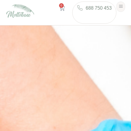
0
688 750 453