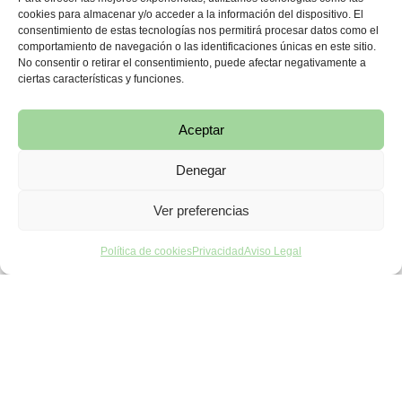
temporomandibular.
cookies para almacenar y/o acceder a la información del dispositivo. El
consentimiento de estas tecnologías nos permitirá procesar datos como el
comportamiento de navegación o las identificaciones únicas en este sitio.
CÓMO PUEDE INFLUIR LA
No consentir o retirar el consentimiento, puede afectar negativamente a
ciertas características y funciones.
POSTURA
Aceptar
La mandíbula está muy relacionada con la zona cervical.
Cuando hay tensión en el cuello, hombros o parte alta de
Denegar
la espalda, es habitual que también aparezca rigidez
mandibular.
Ver preferencias
Una mala postura mantenida, una pisada alterada o una
Política de cookies
Privacidad
Aviso Legal
forma de caminar desequilibrada pueden generar
pequeñas compensaciones. Al principio pueden pasar
desapercibidas, pero con el tiempo pueden aumentar la
carga muscular.
Por ejemplo, si una persona apoya más peso en un lado
del cuerpo, puede generar una inclinación en la pelvis,
una adaptación en la columna y más tensión cervical.