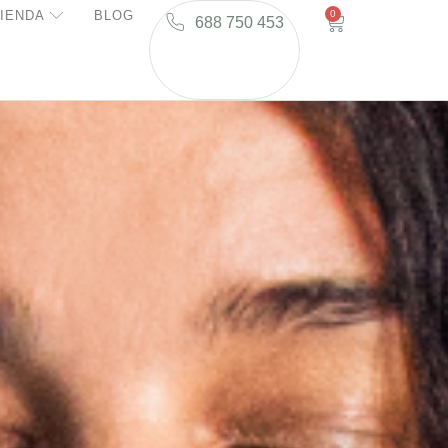
IENDA
BLOG
0
688 750 453