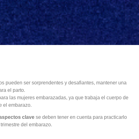
cos pueden ser sorprendentes y desafiantes, mantener una
ra el parto.
ara las mujeres embarazadas, ya que trabaja el cuerpo de
te el embarazo.
aspectos clave
se deben tener en cuenta para practicarlo
trimestre del embarazo.