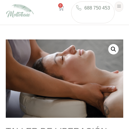
0
688 750 453