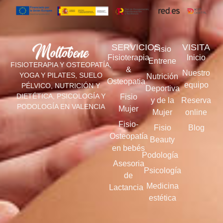
SERVICIOS
VISITA
Fisio
Fisioterapia
Inicio
Entrene
FISIOTERAPIA Y OSTEOPATÍA,
&
Nuestro
YOGA Y PILATES, SUELO
Nutrición
Osteopatia
equipo
PÉLVICO, NUTRICIÓN Y
Deportiva
DIETÉTICA, PSICOLOGÍA Y
Fisio
y de la
Reserva
PODOLOGÍA EN VALENCIA
Mujer
Mujer
online
Fisio-
Fisio
Blog
Osteopatía
Beauty
en bebés
Podología
Asesoria
Psicología
de
Medicina
Lactancia
estética