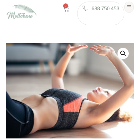
0
688 750 453