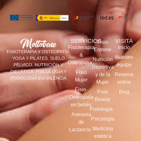
SERVICIOS
VISITA
Fisio
Fisioterapia
Inicio
Entrene
FISIOTERAPIA Y OSTEOPATÍA,
&
Nuestro
YOGA Y PILATES, SUELO
Nutrición
Osteopatia
equipo
PÉLVICO, NUTRICIÓN Y
Deportiva
DIETÉTICA, PSICOLOGÍA Y
Fisio
y de la
Reserva
PODOLOGÍA EN VALENCIA
Mujer
Mujer
online
Fisio-
Fisio
Blog
Osteopatía
Beauty
en bebés
Podología
Asesoria
Psicología
de
Medicina
Lactancia
estética