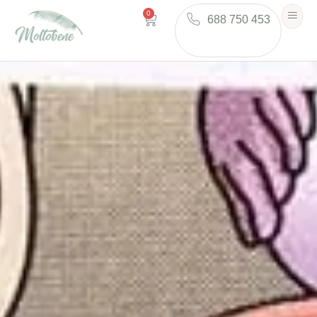
0
688 750 453