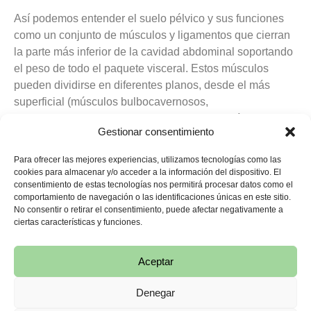
Así podemos entender el suelo pélvico y sus funciones
como un conjunto de músculos y ligamentos que cierran
la parte más inferior de la cavidad abdominal soportando
el peso de todo el paquete visceral. Estos músculos
pueden dividirse en diferentes planos, desde el más
superficial (músculos bulbocavernosos,
isquiocavernosos, transverso superficial y esfínter
Gestionar consentimiento
externo), pasando por un plano medio (esfínter estriado
de la uretra y músculo transverso profundo), hasta el
Para ofrecer las mejores experiencias, utilizamos tecnologías como las
plano más profundo (conjunto de músculos: elevadores
cookies para almacenar y/o acceder a la información del dispositivo. El
del ano).
consentimiento de estas tecnologías nos permitirá procesar datos como el
comportamiento de navegación o las identificaciones únicas en este sitio.
No consentir o retirar el consentimiento, puede afectar negativamente a
Para poder cerrar por completo la parte más inferior de la
ciertas características y funciones.
cavidad abdominal, estos músculos tienen inserciones
en el coxis y en el pubis. Esta disposición de las fibras
Aceptar
musculares nos permite entender una de sus principales
funciones:
mantener
en la posición adecuada los
Denegar
órganos situados dentro de la pelvis: vejiga, vagina, útero