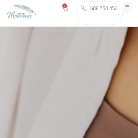
0
688 750 453