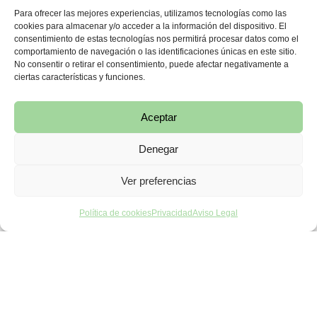
Para ofrecer las mejores experiencias, utilizamos tecnologías como las
escapes al toser, reír o estornudar
cookies para almacenar y/o acceder a la información del dispositivo. El
sensación de urgencia para ir al baño
consentimiento de estas tecnologías nos permitirá procesar datos como el
dificultad para retener la orina
comportamiento de navegación o las identificaciones únicas en este sitio.
No consentir o retirar el consentimiento, puede afectar negativamente a
sensación de peso en la zona pélvica
ciertas características y funciones.
Si te identificas con alguno de estos puntos, es
recomendable valorar tu caso con un profesional.
Aceptar
Denegar
TRATAMIENTO PARA SUELO
PÉLVICO: OPCIONES
Ver preferencias
EFECTIVAS
Política de cookies
Privacidad
Aviso Legal
La buena noticia es que existen diferentes tratamientos, y
muchos de ellos son muy eficaces sin necesidad de
cirugía.
EJERCICIOS DE SUELO PÉLVICO